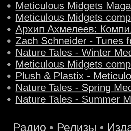
Meticulous Midgets Maga
Meticulous Midgets compi
Архип Ахмелеев: Компил
Zach Schneider - Tunes fo
Nature Tales - Winter Medi
Meticulous Midgets compi
Plush & Plastix - Meticul
Nature Tales - Spring Medi
Nature Tales - Summer Med
Радио
•
Релизы
•
Изд