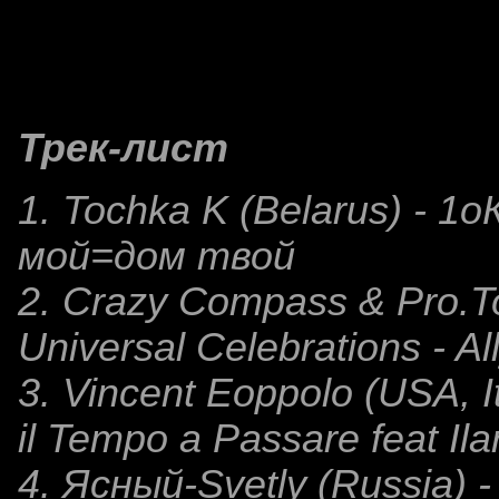
Трек-лист
1. Tochka K (Belarus) - 1
мой=дом твой
2. Crazy Compass & Pro.To
Universal Celebrations - Al
3. Vincent Eoppolo (USA, It
il Tempo a Passare feat Ila
4. Ясный-Svetly (Russia)