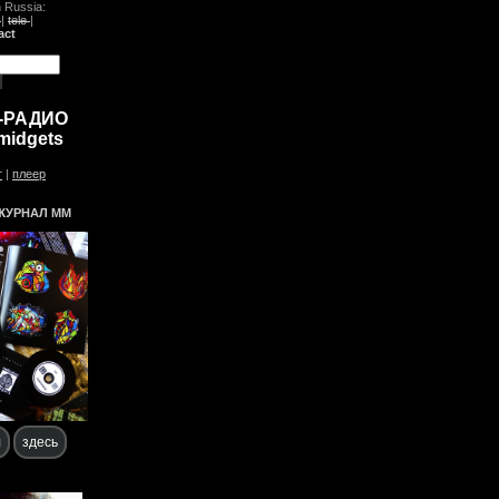
n Russia:
c
|
tele
|
act
-РАДИО
midgets
т
|
плеер
ЖУРНАЛ ММ
л
здесь