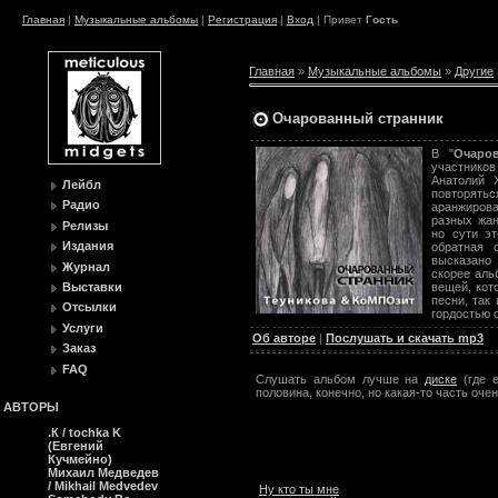
Главная
|
Музыкальные альбомы
|
Регистрация
|
Вход
| Привет
Гость
Главная
»
Музыкальные альбомы
»
Другие
Очарованный странник
В "
Очаро
участников
Анатолий 
Лейбл
повторять
Радио
аранжиров
разных жан
Релизы
но сути эт
Издания
обратная 
высказано
Журнал
скорее аль
вещей, кот
Выставки
песни, так
Отсылки
гордостью 
Услуги
Об авторе
|
Послушать и скачать mp3
Заказ
FAQ
Слушать альбом лучше на
диске
(где е
половина, конечно, но какая-то часть оч
АВТОРЫ
.К / tochka K
(Евгений
Кучмейно)
Михаил Медведев
/ Mikhail Medvedev
Ну кто ты мне