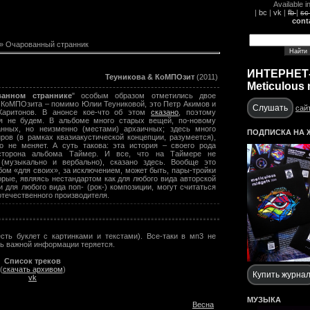
Available i
|
bc
|
vk
|
fb
|
s
cont
» Очарованный странник
ИНТЕРНЕТ
Теуникова & КоМПОзит
(2011)
Meticulous 
ванном страннике
" особым образом отметились двое
 КоМПОзита – помимо Юлии Теуниковой, это Петр Акимов и
Слушать
сай
Харитонов. В анонсе кое-что об этом
сказано
, поэтому
ся не будем. В альбоме много старых вещей, по-новому
анных, но неизменно (местами) архаичных; здесь много
ПОДПИСКА НА 
ров (в рамках квазиакустической концепции, разумеется),
о не меняет. А суть такова: эта история – своего рода
сторона альбома Таймер. И все, что на Таймере не
 (музыкально и вербально), сказано здесь. Вообще это
бом «для своих», за исключением, может быть, пары-тройки
орые, являясь нестандартом как для любого вида авторской
 и для любого вида поп- (рок-) композиции, могут считаться
отечественного производителя.
сть буклет с картинками и текстами). Все-таки в мп3 не
ень важной информации теряется.
Список треков
(
скачать архивом
)
Купить журна
vk
МУЗЫКА
Весна