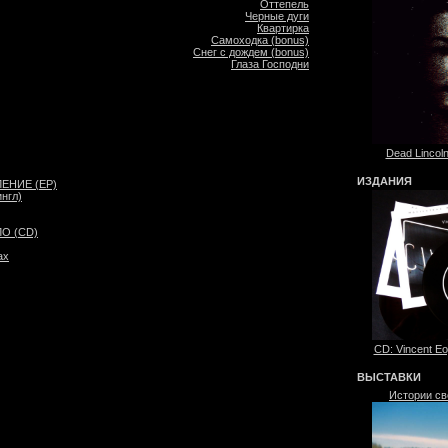
Оттепель
Черные дуги
Квартирка
Cамоходка (bonus)
Снег с дождем (bonus)
Глаза Господни
Dead Lincoln
ИЗДАНИЯ
ЕНИЕ (EP)
нгл)
О (CD)
ах
CD: Vincent Eo
ВЫСТАВКИ
Истории св