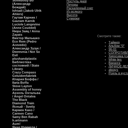
Somebody Bo
Поступь дней
(Александр
Печоры
Бождай)
Раскаленный снег
Ishtadi (Jakob Ulrik
Из всякого
Ahlers)
Высота
Гаутам Карник /
Сумерки
Gautam Karnik
Luciole Langevine
(Anne Couëdel)
Нюра Заяц / Anna
Zayats
Смотрите также:
Виктор Малышко
Eco Rem (Pedro
Таймер
Acevedo)
Альбом "0"
Александр Зузук /
96-01
Deerevnia / Not So
СОПРОТИВЛ
Evil
Хиросима (си
plushandplastix
White lies
Библиотека
Варанга
состояний / State
ЛИЧНОЕ ДЕЛ
Library
always
Crazy Compass
Рояль в куст
Geluidenfabriek
Илария Боффа /
Ilaria Boffa
Steve Layton
Assembly of honey
Анхель Онтальва
/ Ángel Ontalva
The Black
Diamond Train
Ясный - Svetly
Кармен Кано /
Carmen Cano
Samy Ben Rabah
h.artmann
Aum!
Янне Нуммела /